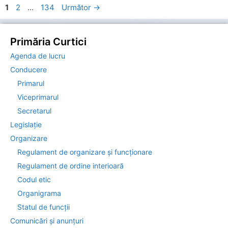
Pagina
Pagina
Pagina
1
2
…
134
Următor
→
Primăria Curtici
Agenda de lucru
Conducere
Primarul
Viceprimarul
Secretarul
Legislație
Organizare
Regulament de organizare și funcționare
Regulament de ordine interioară
Codul etic
Organigrama
Statul de funcții
Comunicări și anunțuri