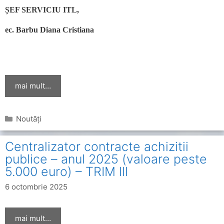
ȘEF SERVICIU ITL,
ec. Barbu Diana Cristiana
mai mult…
Categorii
Noutăți
Centralizator contracte achizitii
publice – anul 2025 (valoare peste
5.000 euro) – TRIM III
6 octombrie 2025
mai mult…