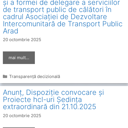
și a formei de delegare a serviciilor
de transport public de călători în
cadrul Asociației de Dezvoltare
Intercomunitară de Transport Public
Arad
20 octombrie 2025
mai mult…
Categorii
Transparență decizională
Anunț, Dispoziție convocare și
Proiecte hcl-uri Ședința
extraordinară din 21.10.2025
20 octombrie 2025