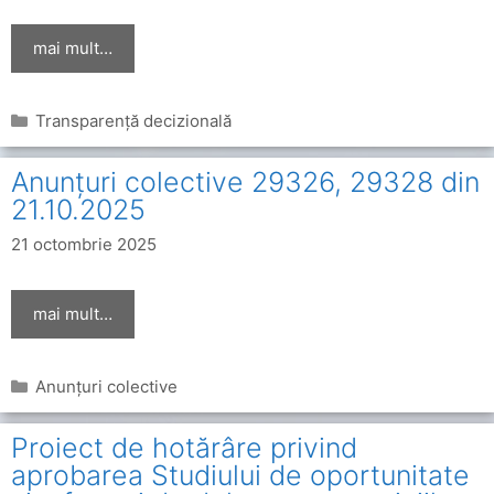
mai mult…
Categorii
Transparență decizională
Anunțuri colective 29326, 29328 din
21.10.2025
21 octombrie 2025
mai mult…
Categorii
Anunțuri colective
Proiect de hotărâre privind
aprobarea Studiului de oportunitate