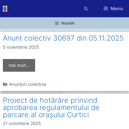
Sari
Meniu
la
conținut
Noutati
Anunt colectiv 30697 din 05.11.2025
5 noiembrie 2025
mai mult…
Categorii
Anunțuri colective
Proiect de hotărâre prinvind
aprobarea regulamentului de
parcare al orașului Curtici
21 octombrie 2025