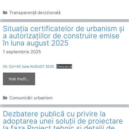
Categorii
Transparență decizională
Situația certificatelor de urbanism și
a autorizațiilor de construire emise
în luna august 2025
1 septembrie 2025
Sit. CU+AC luna AUGUST 2025
Descarcă
mai mult…
Categorii
Comunicări urbanism
Dezbatere publică cu privire la
adoptarea unei soluții de proiectare
la faza Proiect tehnic și detalii de