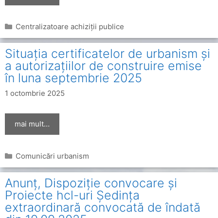
Categorii
Centralizatoare achiziții publice
Situația certificatelor de urbanism și
a autorizațiilor de construire emise
în luna septembrie 2025
1 octombrie 2025
mai mult…
Categorii
Comunicări urbanism
Anunț, Dispoziție convocare și
Proiecte hcl-uri Ședința
extraordinară convocată de îndată