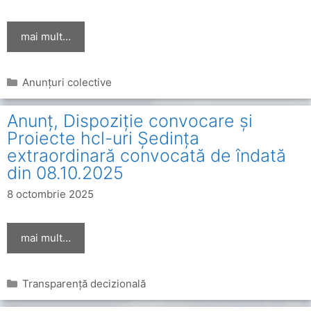
mai mult…
Categorii
Anunțuri colective
Anunț, Dispoziție convocare și
Proiecte hcl-uri Ședința
extraordinară convocată de îndată
din 08.10.2025
8 octombrie 2025
mai mult…
Categorii
Transparență decizională