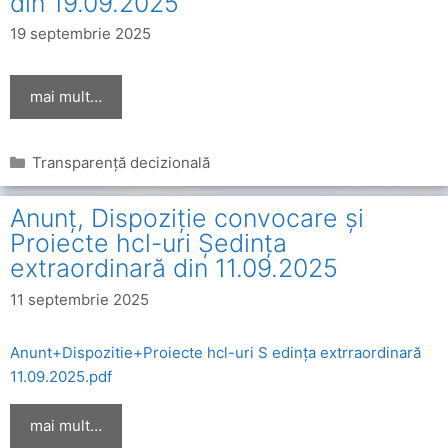
din 19.09.2025
19 septembrie 2025
mai mult…
Categorii
Transparență decizională
Anunț, Dispoziție convocare și
Proiecte hcl-uri Ședința
extraordinară din 11.09.2025
11 septembrie 2025
Anunt+Dispozitie+Proiecte hcl-uri S edința extrraordinară
11.09.2025.pdf
mai mult…