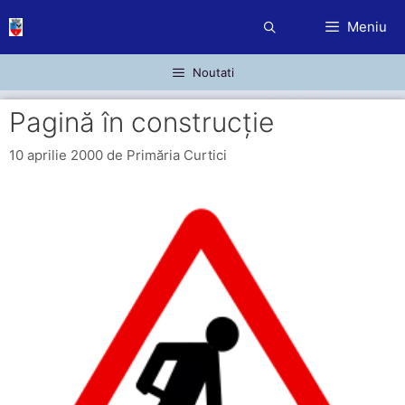
Sari
Meniu
la
conținut
Noutati
Pagină în construcție
10 aprilie 2000
de
Primăria Curtici