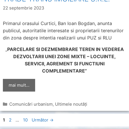
22 septembrie 2023
Primarul orasului Curtici, Ban Ioan Bogdan, anunta
publicul, autoritatile interesate si proprietarii terenurilor
din zona despre intentia realizarii unui PUZ si RLU
PARCELARE SI DEZMEMBRARE TEREN IN VEDEREA
„
DEZVOLTARII UNEI ZONE MIXTE – LOCUINTE,
SERVICII, AGREMENT SI FUNCTIUNI
COMPLEMENTARE”
mai mult…
Categorii
Comunicări urbanism
,
Ultimele noutăți
Pagina
Pagina
Pagina
1
2
…
10
Următor
→