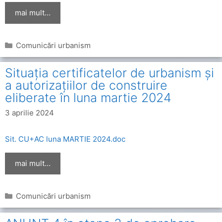
mai mult…
Categorii
Comunicări urbanism
Situația certificatelor de urbanism și
a autorizațiilor de construire
eliberate în luna martie 2024
3 aprilie 2024
Sit. CU+AC luna MARTIE 2024.doc
mai mult…
Categorii
Comunicări urbanism