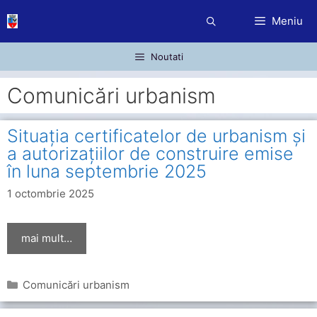
Sari
Meniu
la
conținut
Noutati
Comunicări urbanism
Situația certificatelor de urbanism și
a autorizațiilor de construire emise
în luna septembrie 2025
1 octombrie 2025
mai mult…
Categorii
Comunicări urbanism