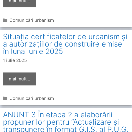
mai mult…
Categorii
Comunicări urbanism
Situația certificatelor de urbanism și
a autorizațiilor de construire emise
în luna iunie 2025
1 iulie 2025
mai mult…
Categorii
Comunicări urbanism
ANUNT 3 În etapa 2 a elaborării
propunerilor pentru ”Actualizare și
transpunere în format G.I.S. al P.U.G.