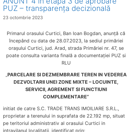
ANUNT 4 în etapa 3 de aprobare
PUZ – transparența decizională
23 octombrie 2023
Primarul orasului Curtici, Ban Ioan Bogdan, anunță că
începând cu data de 28.07.2023, la sediul primăriei
orașului Curtici, jud. Arad, strada Primăriei nr. 47, se
poate consulta varianta finală a documentației PUZ si
RLU
PARCELARE SI DEZMEMBRARE TEREN IN VEDEREA
„
DEZVOLTARII UNEI ZONE MIXTE – LOCUINTE,
SERVICII, AGREMENT SI FUNCTIUNI
COMPLEMENTARE”
initiat de catre S.C. TRADE TRANS IMOILIARE S.R.L.,
proprietar a terenului in suprafata de 22.192 mp, situat
pe teritoriul administrativ al orasului Curtici in
intravilanul localitatii, identificat prin: