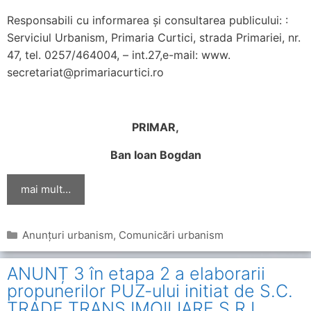
Responsabili cu informarea și consultarea publicului: :
Serviciul Urbanism, Primaria Curtici, strada Primariei, nr.
47, tel. 0257/464004, – int.27,e-mail: www.
secretariat@primariacurtici.ro
PRIMAR,
Ban Ioan Bogdan
mai mult…
Categorii
Anunțuri urbanism
,
Comunicări urbanism
ANUNȚ 3 în etapa 2 a elaborarii
propunerilor PUZ-ului initiat de S.C.
TRADE TRANS IMOILIARE S.R.L.