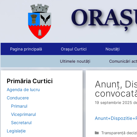
Sari
la
conținut
Pagina principală
Orașul Curtici
Noutăți
Ultimele noutăți
Comunicări act
Primăria Curtici
Anunț, Dis
Agenda de lucru
convocată
Conducere
19 septembrie 2025
d
Primarul
Viceprimarul
Anunt+Dispozitie+Pro
Secretarul
Legislație
Categorii
Transparență deciz