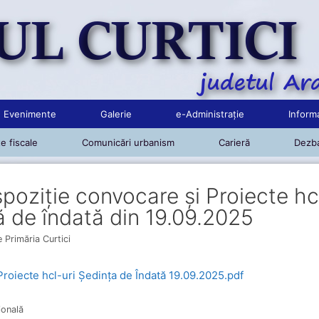
Evenimente
Galerie
e-Administrație
Informa
e fiscale
Comunicări urbanism
Carieră
Dezba
poziție convocare și Proiecte hc
 de îndată din 19.09.2025
e
Primăria Curtici
iecte hcl-uri Ședința de Îndată 19.09.2025.pdf
ională