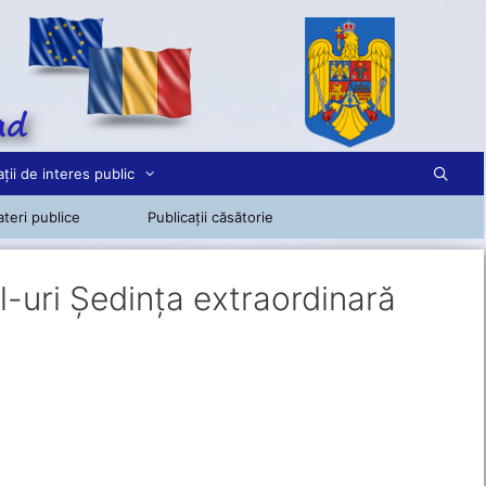
ții de interes public
teri publice
Publicații căsătorie
l-uri Ședința extraordinară