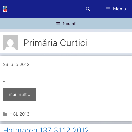
Sari
Meniu
la
conținut
Noutati
Primăria Curtici
29 iulie 2013
…
mai mult…
Categorii
HCL 2013
Hotararea 137 31.12.2012