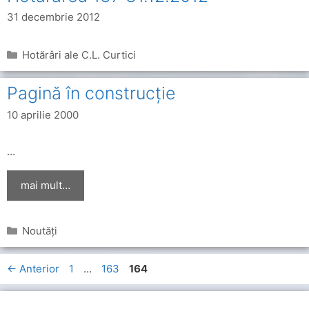
31 decembrie 2012
Categorii
Hotărâri ale C.L. Curtici
Pagină în construcție
10 aprilie 2000
…
mai mult…
Categorii
Noutăți
Pagina
Pagina
Pagina
←
Anterior
1
…
163
164