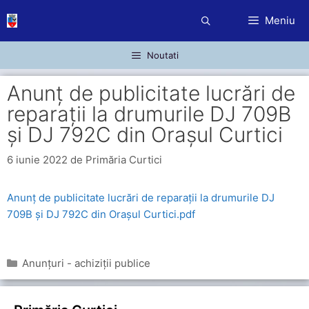
Sari
Meniu
la
conținut
Noutati
Anunț de publicitate lucrări de
reparații la drumurile DJ 709B
și DJ 792C din Orașul Curtici
6 iunie 2022
de
Primăria Curtici
Anunț de publicitate lucrări de reparații la drumurile DJ
709B și DJ 792C din Orașul Curtici.pdf
Categorii
Anunțuri - achiziții publice