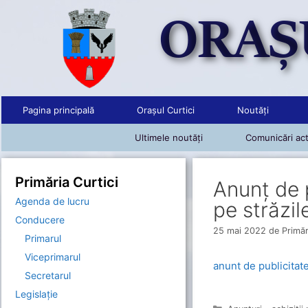
Sari
la
conținut
Pagina principală
Orașul Curtici
Noutăți
Ultimele noutăți
Comunicări act
Primăria Curtici
Anunț de p
Agenda de lucru
pe străzil
Conducere
25 mai 2022
de
Primăr
Primarul
Viceprimarul
anunt de publicitate
Secretarul
Legislație