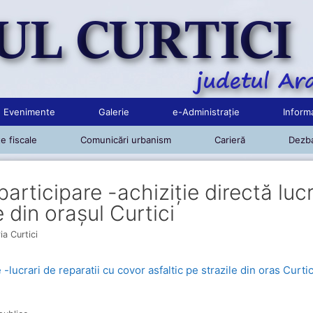
Evenimente
Galerie
e-Administrație
Informa
e fiscale
Comunicări urbanism
Carieră
Dezba
articipare -achiziție directă lucr
e din orașul Curtici
ia Curtici
 -lucrari de reparatii cu covor asfaltic pe strazile din oras Curtic