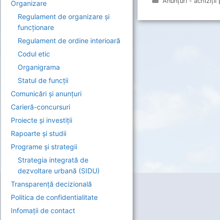
Categorii
Anunțuri - achiziții
Organizare
Regulament de organizare și
funcționare
Regulament de ordine interioară
Codul etic
Organigrama
Statul de funcții
Comunicări și anunțuri
Carieră-concursuri
Proiecte și investiții
Rapoarte și studii
Programe și strategii
Strategia integrată de
dezvoltare urbană (SIDU)
Transparență decizională
Politica de confidentialitate
Infomații de contact