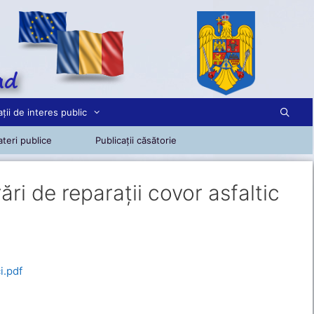
ții de interes public
teri publice
Publicații căsătorie
ări de reparații covor asfaltic
i.pdf