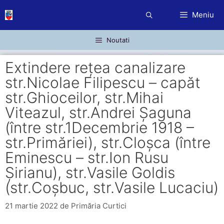
Sari
Meniu
la
conținut
Noutati
Extindere rețea canalizare
str.Nicolae Filipescu – capăt
str.Ghioceilor, str.Mihai
Viteazul, str.Andrei Șaguna
(între str.1Decembrie 1918 –
str.Primăriei), str.Cloșca (între
Eminescu – str.Ion Rusu
Șirianu), str.Vasile Goldis
(str.Coșbuc, str.Vasile Lucaciu)
21 martie 2022
de
Primăria Curtici