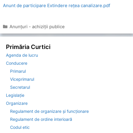
Anunt de participare Extindere rețea canalizare.pdf
Categorii
Anunțuri - achiziții publice
Primăria Curtici
Agenda de lucru
Conducere
Primarul
Viceprimarul
Secretarul
Legislație
Organizare
Regulament de organizare și funcționare
Regulament de ordine interioară
Codul etic